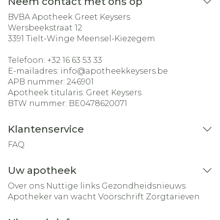
Neem contact met ons op
BVBA Apotheek Greet Keysers
Wersbeekstraat 12
3391
Tielt-Winge Meensel-Kiezegem
Telefoon:
+32 16 63 53 33
E-mailadres:
info@
apotheekkeysers.be
APB nummer:
246901
Apotheek titularis:
Greet Keysers
BTW nummer:
BE0478620071
Klantenservice
FAQ
Uw apotheek
Over ons
Nuttige links
Gezondheidsnieuws
Apotheker van wacht
Voorschrift
Zorgtarieven