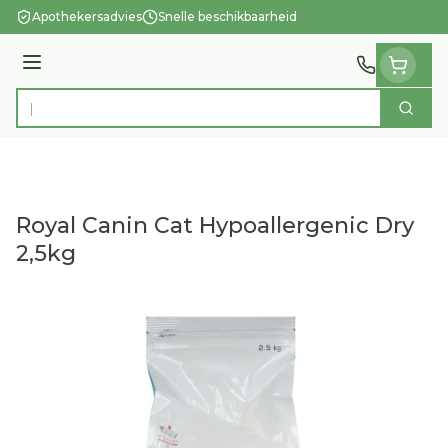
Ga naar de inhoud
Apothekersadvies
Snelle beschikbaarheid
Menu
Zoek
Product, merk, categorie...
Royal Canin Cat Hypoallergenic Dry
2,5kg