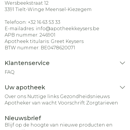
Wersbeekstraat 12
3391
Tielt-Winge Meensel-Kiezegem
Telefoon:
+32 16 63 53 33
E-mailadres:
info@
apotheekkeysers.be
APB nummer:
246901
Apotheek titularis:
Greet Keysers
BTW nummer:
BE0478620071
Klantenservice
FAQ
Uw apotheek
Over ons
Nuttige links
Gezondheidsnieuws
Apotheker van wacht
Voorschrift
Zorgtarieven
Nieuwsbrief
Blijf op de hoogte van nieuwe producten en