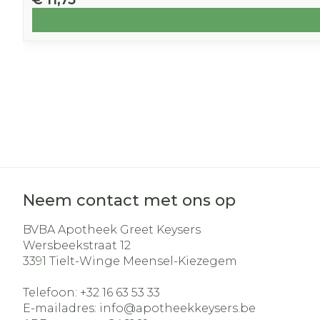
€ 11,75
Neem contact met ons op
BVBA Apotheek Greet Keysers
Wersbeekstraat 12
3391
Tielt-Winge Meensel-Kiezegem
Telefoon:
+32 16 63 53 33
E-mailadres:
info@
apotheekkeysers.be