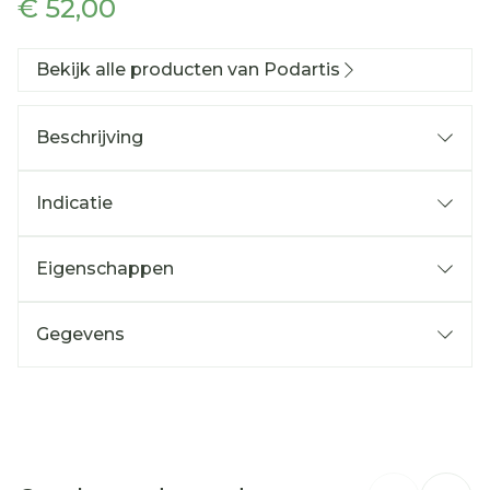
€ 52,00
Bekijk alle producten van Podartis
Beschrijving
Indicatie
Eigenschappen
Gegevens
CNK
2577500
Stevige brede buitenzool
Organisaties
Bota
Niet uitneembare inlegzool
Extra zachte stoffering, zonder harde