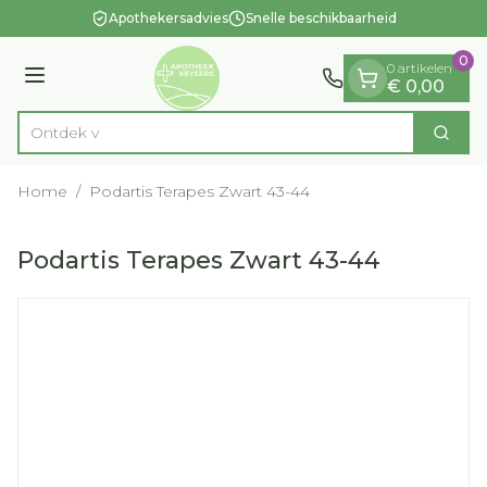
Dia 1 van 1
Ga naar de inhoud
Apothekersadvies
Snelle beschikbaarheid
0
0 artikelen
Menu
€ 0,00
O
Zoek
Product, merk, categorie...
Home
/
Podartis Terapes Zwart 43-44
Podartis Terapes Zwart 43-44