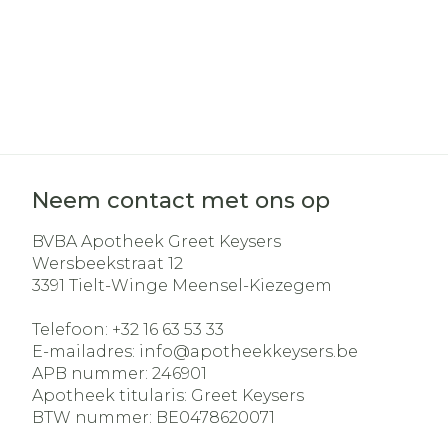
Neem contact met ons op
BVBA Apotheek Greet Keysers
Wersbeekstraat 12
3391
Tielt-Winge Meensel-Kiezegem
Telefoon:
+32 16 63 53 33
E-mailadres:
info@
apotheekkeysers.be
APB nummer:
246901
Apotheek titularis:
Greet Keysers
BTW nummer:
BE0478620071