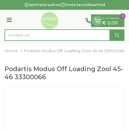
Dia 1 van 1
Ga naar de inhoud
Apothekersadvies
Snelle beschikbaarheid
0
0 artikelen
Menu
€ 0,00
Ont
Zoek
Product, merk, categorie...
Home
/
Podartis Modus Off Loading Zool 45-46 33300066
Podartis Modus Off Loading Zool 45-
46 33300066