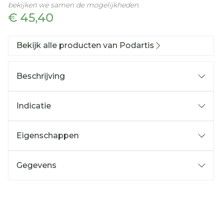
bekijken we samen de mogelijkheden.
€ 45,40
Bekijk alle producten van Podartis
Beschrijving
Indicatie
Eigenschappen
Gegevens
CNK
2845568
Organisaties
Bota