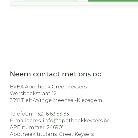
Neem contact met ons op
BVBA Apotheek Greet Keysers
Wersbeekstraat 12
3391
Tielt-Winge Meensel-Kiezegem
Telefoon:
+32 16 63 53 33
E-mailadres:
info@
apotheekkeysers.be
APB nummer:
246901
Apotheek titularis:
Greet Keysers