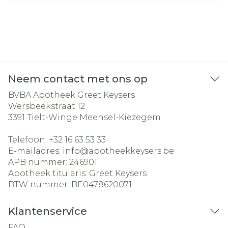
Neem contact met ons op
BVBA Apotheek Greet Keysers
Wersbeekstraat 12
3391
Tielt-Winge Meensel-Kiezegem
Telefoon:
+32 16 63 53 33
E-mailadres:
info@
apotheekkeysers.be
APB nummer:
246901
Apotheek titularis:
Greet Keysers
BTW nummer:
BE0478620071
Klantenservice
FAQ