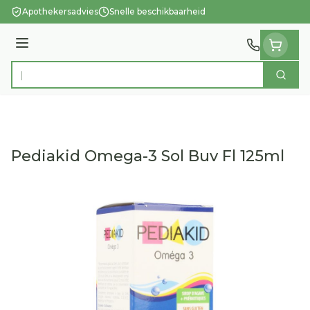
Ga naar de inhoud
Apothekersadvies
Snelle beschikbaarheid
Menu
Zoek
Product, merk, categorie...
Pediakid Omega-3 Sol Buv Fl 125ml