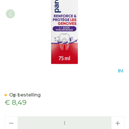
Parodontax Strenghten&pr
Op bestelling
€ 8,49
Aantal