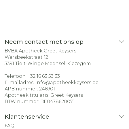
Neem contact met ons op
BVBA Apotheek Greet Keysers
Wersbeekstraat 12
3391
Tielt-Winge Meensel-Kiezegem
Telefoon:
+32 16 63 53 33
E-mailadres:
info@
apotheekkeysers.be
APB nummer:
246901
Apotheek titularis:
Greet Keysers
BTW nummer:
BE0478620071
Klantenservice
FAQ