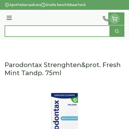
Ga naar de inhoud
Apothekersadvies
Snelle beschikbaarheid
Menu
Zoek
Product, merk, categorie...
Parodontax Strenghten&prot. Fresh
Mint Tandp. 75ml