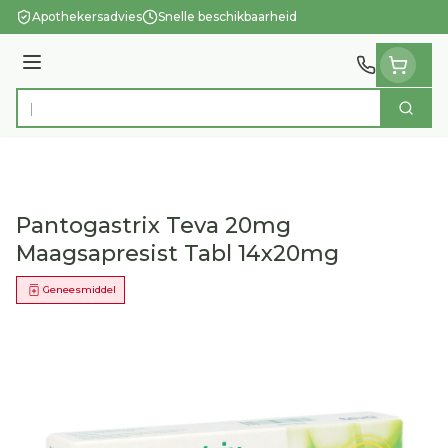
Ga naar de inhoud
Apothekersadvies
Snelle beschikbaarheid
Menu
Zoek
Product, merk, categorie...
Pantogastrix Teva 20mg
Maagsapresist Tabl 14x20mg
Geneesmiddel