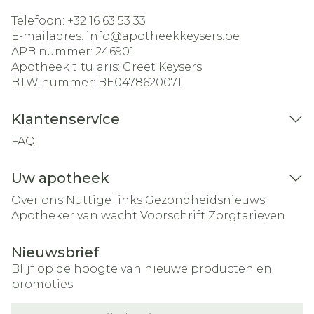
Telefoon:
+32 16 63 53 33
E-mailadres:
info@
apotheekkeysers.be
APB nummer:
246901
Apotheek titularis:
Greet Keysers
BTW nummer:
BE0478620071
Klantenservice
FAQ
Uw apotheek
Over ons
Nuttige links
Gezondheidsnieuws
Apotheker van wacht
Voorschrift
Zorgtarieven
Nieuwsbrief
Blijf op de hoogte van nieuwe producten en
promoties
E-mail adres