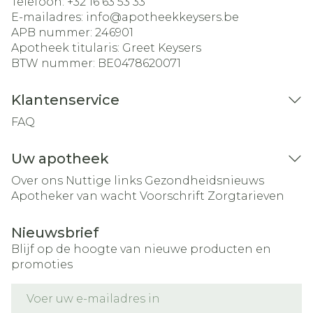
Telefoon:
+32 16 63 53 33
E-mailadres:
info@
apotheekkeysers.be
APB nummer:
246901
Apotheek titularis:
Greet Keysers
BTW nummer:
BE0478620071
Klantenservice
FAQ
Uw apotheek
Over ons
Nuttige links
Gezondheidsnieuws
Apotheker van wacht
Voorschrift
Zorgtarieven
Nieuwsbrief
Blijf op de hoogte van nieuwe producten en
promoties
E-mail adres