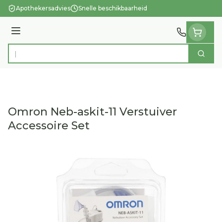
Ga naar de inhoud
Apothekersadvies
Snelle beschikbaarheid
Menu
Zoek
Product, merk, categorie...
Omron Neb-askit-11 Verstuiver
Accessoire Set