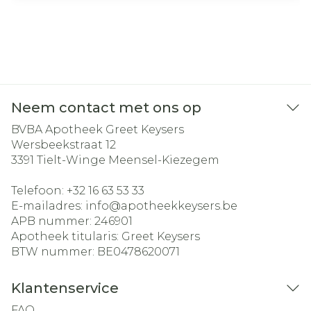
Neem contact met ons op
BVBA Apotheek Greet Keysers
Wersbeekstraat 12
3391
Tielt-Winge Meensel-Kiezegem
Telefoon:
+32 16 63 53 33
E-mailadres:
info@
apotheekkeysers.be
APB nummer:
246901
Apotheek titularis:
Greet Keysers
BTW nummer:
BE0478620071
Klantenservice
FAQ