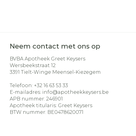
Neem contact met ons op
BVBA Apotheek Greet Keysers
Wersbeekstraat 12
3391
Tielt-Winge Meensel-Kiezegem
Telefoon:
+32 16 63 53 33
E-mailadres:
info@
apotheekkeysers.be
APB nummer:
246901
Apotheek titularis:
Greet Keysers
BTW nummer:
BE0478620071