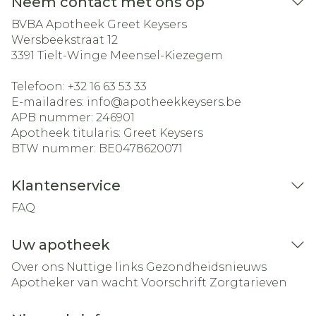
Neem contact met ons op
BVBA Apotheek Greet Keysers
Wersbeekstraat 12
3391
Tielt-Winge Meensel-Kiezegem
Telefoon:
+32 16 63 53 33
E-mailadres:
info@
apotheekkeysers.be
APB nummer:
246901
Apotheek titularis:
Greet Keysers
BTW nummer:
BE0478620071
Klantenservice
FAQ
Uw apotheek
Over ons
Nuttige links
Gezondheidsnieuws
Apotheker van wacht
Voorschrift
Zorgtarieven