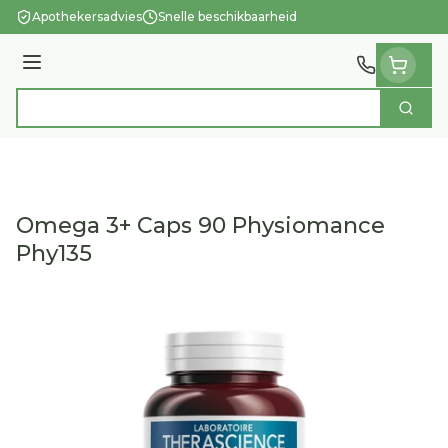
Ga naar de inhoud
Apothekersadvies
Snelle beschikbaarheid
Menu
Zoek
Product, merk, categorie...
Omega 3+ Caps 90 Physiomance
Phy135