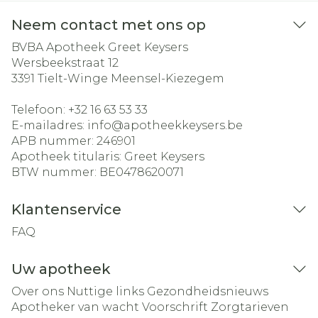
Neem contact met ons op
BVBA Apotheek Greet Keysers
Wersbeekstraat 12
3391
Tielt-Winge Meensel-Kiezegem
Telefoon:
+32 16 63 53 33
E-mailadres:
info@
apotheekkeysers.be
APB nummer:
246901
Apotheek titularis:
Greet Keysers
BTW nummer:
BE0478620071
Klantenservice
FAQ
Uw apotheek
Over ons
Nuttige links
Gezondheidsnieuws
Apotheker van wacht
Voorschrift
Zorgtarieven