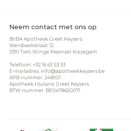
Neem contact met ons op
BVBA Apotheek Greet Keysers
Wersbeekstraat 12
3391
Tielt-Winge Meensel-Kiezegem
Telefoon:
+32 16 63 53 33
E-mailadres:
info@
apotheekkeysers.be
APB nummer:
246901
Apotheek titularis:
Greet Keysers
BTW nummer:
BE0478620071