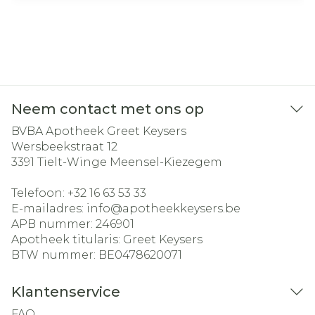
Neem contact met ons op
BVBA Apotheek Greet Keysers
Wersbeekstraat 12
3391
Tielt-Winge Meensel-Kiezegem
Telefoon:
+32 16 63 53 33
E-mailadres:
info@
apotheekkeysers.be
APB nummer:
246901
Apotheek titularis:
Greet Keysers
BTW nummer:
BE0478620071
Klantenservice
FAQ