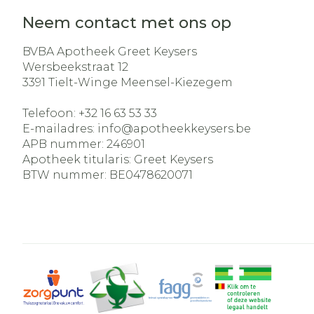
Neem contact met ons op
BVBA Apotheek Greet Keysers
Wersbeekstraat 12
3391
Tielt-Winge Meensel-Kiezegem
Telefoon:
+32 16 63 53 33
E-mailadres:
info@
apotheekkeysers.be
APB nummer:
246901
Apotheek titularis:
Greet Keysers
BTW nummer:
BE0478620071