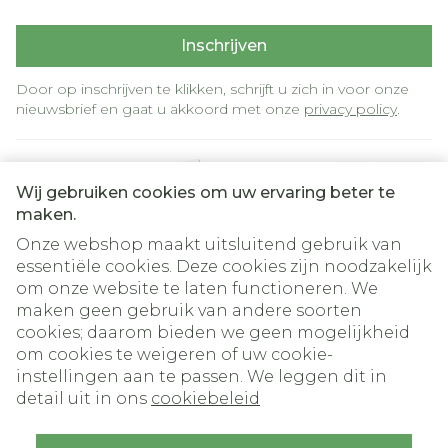
leverfunctie te controleren.  Als u diabetes
Inschrijven
(suikerziekte) hebt of als u een risico hebt om
suikerziekte te ontwikkelen. In dit geval zal
Door op inschrijven te klikken, schrijft u zich in voor onze
uw suikerspiegel regelmatig gecontroleerd
nieuwsbrief en gaat u akkoord met onze
privacy policy
.
worden tijdens de behandeling met
Nozinan.  Als u borstkanker heeft. Bespreek
Wij gebruiken cookies om uw ervaring beter te
dit dan eerst met uw arts alvorens Nozinan te
maken.
gebruiken.  Indien u of een familielid een
Onze webshop maakt uitsluitend gebruik van
voorgeschiedenis van bloedklonters heeft,
essentiële cookies. Deze cookies zijn noodzakelijk
aangezien dit type geneesmiddelen in
om onze website te laten functioneren. We
verband wordt gebracht met de vorming van
Juridische links
maken geen gebruik van andere soorten
cookies; daarom bieden we geen mogelijkheid
bloedklonters.  Als uw darmen geblokkeerd
om cookies te weigeren of uw cookie-
zijn (paralytische ileus).  Er zijn geen
instellingen aan te passen. We leggen dit in
gegevens beschikbaar in verband met het
detail uit in ons
cookiebeleid
gebruik van Nozinan bij kinderen jonger dan
6 jaar. Daarom wordt het gebruik in deze