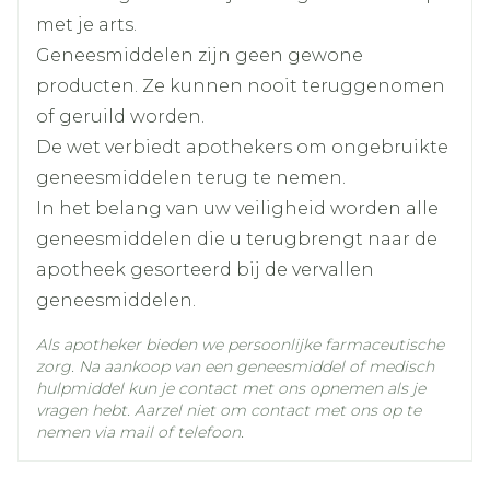
met je arts.
 Als u epilepsie (vallende ziekte) heeft. Uw
Hoeveelheid
20
Geneesmiddelen zijn geen gewone
arts zal u tijdens de behandeling beter
Verpakking
producten. Ze kunnen nooit teruggenomen
opvolgen omdat Nozinan het risico op
of geruild worden.
epilepsieaanvallen kan verhogen.  Als u lijdt
Actieve
levomepromazine maleaat
Ingrediënten
De wet verbiedt apothekers om ongebruikte
aan de ziekte van Parkinson. Uw
geneesmiddelen terug te nemen.
behandeling moet in dit geval voortgezet
Kamertemperatuur (15°C -
In het belang van uw veiligheid worden alle
worden onder medisch toezicht.  Als u
Behoud
25°C)
geneesmiddelen die u terugbrengt naar de
gedurende een lange periode wordt
apotheek gesorteerd bij de vervallen
behandeld met Nozinan. Er bestaat dan een
geneesmiddelen.
risico op het laattijdige optreden van
bewegingsproblemen (tardieve dyskinesie). 
Als apotheker bieden we persoonlijke farmaceutische
Als u bejaard bent. Als bejaarde bent u
zorg. Na aankoop van een geneesmiddel of medisch
hulpmiddel kun je contact met ons opnemen als je
namelijk gevoeliger voor bijwerkingen zoals
vragen hebt. Aarzel niet om contact met ons op te
sufheid en verlaagde bloeddruk. Als Nozinan
nemen via mail of telefoon.
gebruikt wordt bij bejaarde patiënten met
dementie is het risico op een beroerte bij