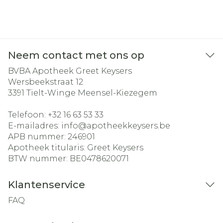
Neem contact met ons op
BVBA Apotheek Greet Keysers
Wersbeekstraat 12
3391
Tielt-Winge Meensel-Kiezegem
Telefoon:
+32 16 63 53 33
E-mailadres:
info@
apotheekkeysers.be
APB nummer:
246901
Apotheek titularis:
Greet Keysers
BTW nummer:
BE0478620071
Klantenservice
FAQ