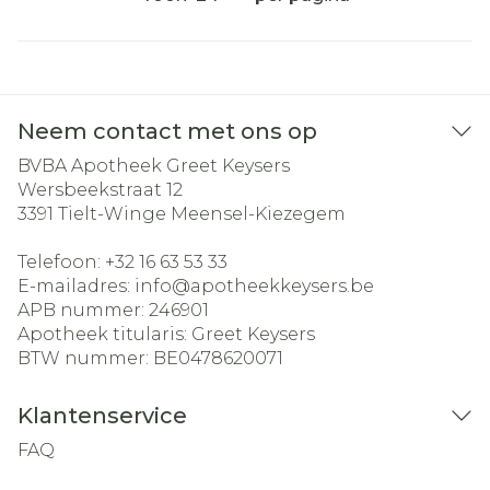
Neem contact met ons op
BVBA Apotheek Greet Keysers
Wersbeekstraat 12
3391
Tielt-Winge Meensel-Kiezegem
Telefoon:
+32 16 63 53 33
E-mailadres:
info@
apotheekkeysers.be
APB nummer:
246901
Apotheek titularis:
Greet Keysers
BTW nummer:
BE0478620071
Klantenservice
FAQ