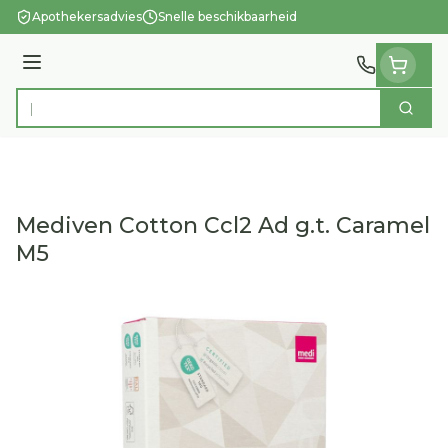
Ga naar de inhoud
Apothekersadvies
Snelle beschikbaarheid
Menu
Zoek
Product, merk, categorie...
Mediven Cotton Ccl2 Ad g.t. Caramel
M5