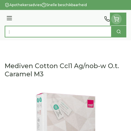
Ga naar de inhoud
Apothekersadvies
Snelle beschikbaarheid
Menu
Zoek
Product, merk, categorie...
Mediven Cotton Ccl1 Ag/nob-w O.t.
Caramel M3