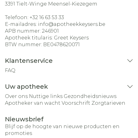
3391
Tielt-Winge Meensel-Kiezegem
Telefoon:
+32 16 63 53 33
E-mailadres:
info@
apotheekkeysers.be
APB nummer:
246901
Apotheek titularis:
Greet Keysers
BTW nummer:
BE0478620071
Klantenservice
FAQ
Uw apotheek
Over ons
Nuttige links
Gezondheidsnieuws
Apotheker van wacht
Voorschrift
Zorgtarieven
Nieuwsbrief
Blijf op de hoogte van nieuwe producten en
promoties