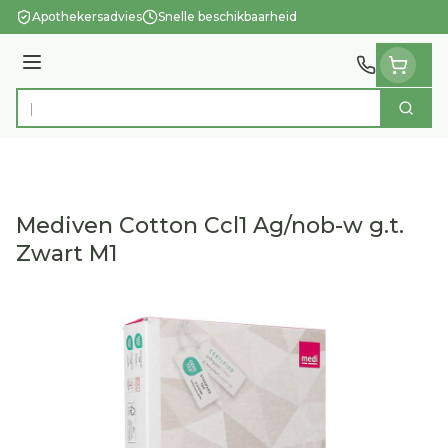
Ga naar de inhoud
Apothekersadvies
Snelle beschikbaarheid
Menu
Zoek
Product, merk, categorie...
Mediven Cotton Ccl1 Ag/nob-w g.t.
Zwart M1