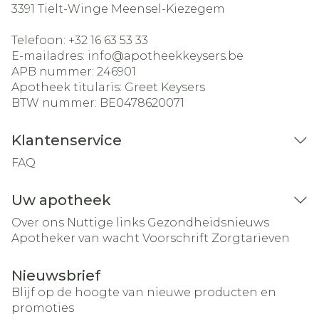
3391
Tielt-Winge Meensel-Kiezegem
Telefoon:
+32 16 63 53 33
E-mailadres:
info@
apotheekkeysers.be
APB nummer:
246901
Apotheek titularis:
Greet Keysers
BTW nummer:
BE0478620071
Klantenservice
FAQ
Uw apotheek
Over ons
Nuttige links
Gezondheidsnieuws
Apotheker van wacht
Voorschrift
Zorgtarieven
Nieuwsbrief
Blijf op de hoogte van nieuwe producten en
promoties