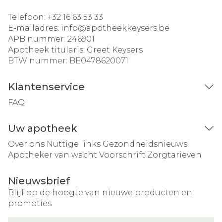
Telefoon:
+32 16 63 53 33
E-mailadres:
info@
apotheekkeysers.be
APB nummer:
246901
Apotheek titularis:
Greet Keysers
BTW nummer:
BE0478620071
Klantenservice
FAQ
Uw apotheek
Over ons
Nuttige links
Gezondheidsnieuws
Apotheker van wacht
Voorschrift
Zorgtarieven
Nieuwsbrief
Blijf op de hoogte van nieuwe producten en
promoties
E-mail adres