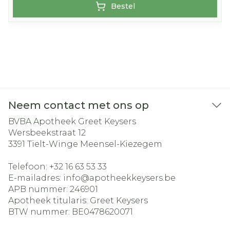
Bestel
Neem contact met ons op
BVBA Apotheek Greet Keysers
Wersbeekstraat 12
3391
Tielt-Winge Meensel-Kiezegem
Telefoon:
+32 16 63 53 33
E-mailadres:
info@
apotheekkeysers.be
APB nummer:
246901
Apotheek titularis:
Greet Keysers
BTW nummer:
BE0478620071