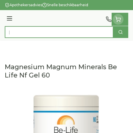
Ga naar de inhoud
Apothekersadvies
Snelle beschikbaarheid
Menu
Zoek
Product, merk, categorie...
Magnesium Magnum Minerals Be
Life Nf Gel 60