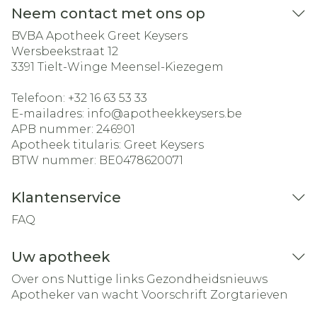
Neem contact met ons op
BVBA Apotheek Greet Keysers
Wersbeekstraat 12
3391
Tielt-Winge Meensel-Kiezegem
Telefoon:
+32 16 63 53 33
E-mailadres:
info@
apotheekkeysers.be
APB nummer:
246901
Apotheek titularis:
Greet Keysers
BTW nummer:
BE0478620071
Klantenservice
FAQ
Uw apotheek
Over ons
Nuttige links
Gezondheidsnieuws
Apotheker van wacht
Voorschrift
Zorgtarieven