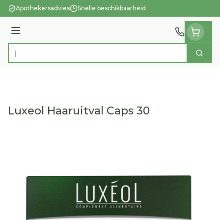
Ga naar de inhoud
Apothekersadvies
Snelle beschikbaarheid
Menu
Zoek
Product, merk, categorie...
Luxeol Haaruitval Caps 30