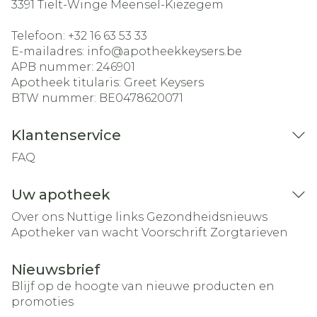
3391
Tielt-Winge Meensel-Kiezegem
Telefoon:
+32 16 63 53 33
E-mailadres:
info@
apotheekkeysers.be
APB nummer:
246901
Apotheek titularis:
Greet Keysers
BTW nummer:
BE0478620071
Klantenservice
FAQ
Uw apotheek
Over ons
Nuttige links
Gezondheidsnieuws
Apotheker van wacht
Voorschrift
Zorgtarieven
Nieuwsbrief
Blijf op de hoogte van nieuwe producten en
promoties