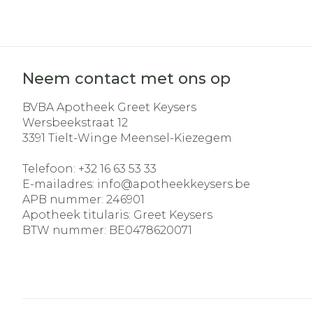
Neem contact met ons op
BVBA Apotheek Greet Keysers
Wersbeekstraat 12
3391
Tielt-Winge Meensel-Kiezegem
Telefoon:
+32 16 63 53 33
E-mailadres:
info@
apotheekkeysers.be
APB nummer:
246901
Apotheek titularis:
Greet Keysers
BTW nummer:
BE0478620071