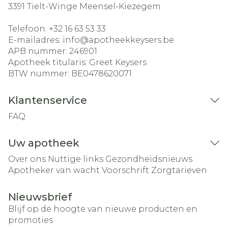
3391
Tielt-Winge Meensel-Kiezegem
Telefoon:
+32 16 63 53 33
E-mailadres:
info@
apotheekkeysers.be
APB nummer:
246901
Apotheek titularis:
Greet Keysers
BTW nummer:
BE0478620071
Klantenservice
FAQ
Uw apotheek
Over ons
Nuttige links
Gezondheidsnieuws
Apotheker van wacht
Voorschrift
Zorgtarieven
Nieuwsbrief
Blijf op de hoogte van nieuwe producten en
promoties