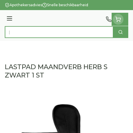
Ga naar de inhoud
Apothekersadvies
Snelle beschikbaarheid
Menu
Zoek
Product, merk, categorie...
LASTPAD MAANDVERB HERB S
ZWART 1 ST