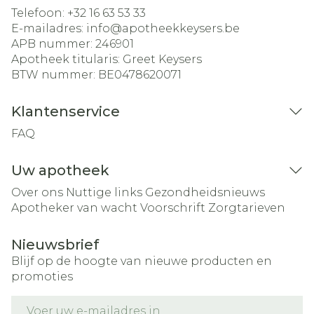
Telefoon:
+32 16 63 53 33
E-mailadres:
info@
apotheekkeysers.be
APB nummer:
246901
Apotheek titularis:
Greet Keysers
BTW nummer:
BE0478620071
Klantenservice
FAQ
Uw apotheek
Over ons
Nuttige links
Gezondheidsnieuws
Apotheker van wacht
Voorschrift
Zorgtarieven
Nieuwsbrief
Blijf op de hoogte van nieuwe producten en
promoties
E-mail adres