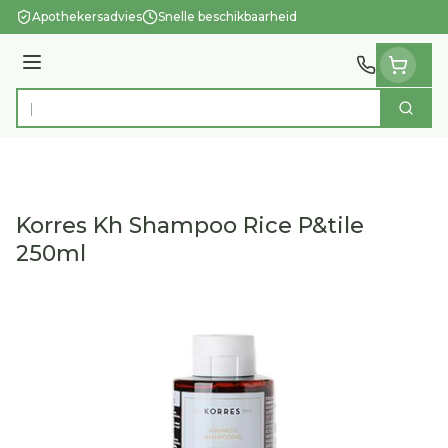
Ga naar de inhoud
Apothekersadvies
Snelle beschikbaarheid
Menu
Zoek
Product, merk, categorie...
Korres Kh Shampoo Rice P&tile
250ml