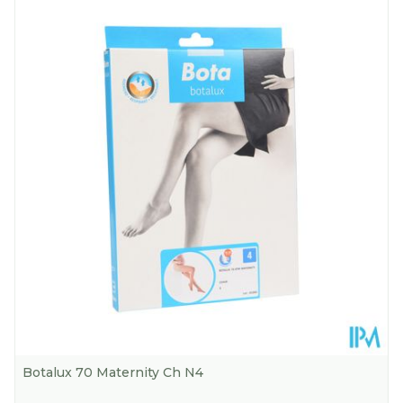
Lengte
211 mm
Diepte
28 mm
Kamertemperatuur (15°C -
Behoud
25°C)
Botalux 70 Maternity Ch N4