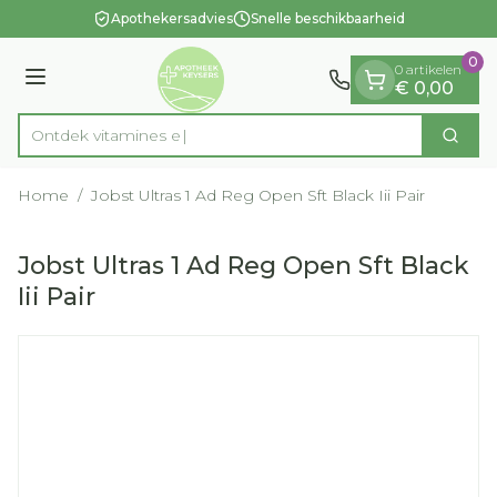
Dia 1 van 1
Ga naar de inhoud
Apothekersadvies
Snelle beschikbaarheid
0
0 artikelen
Menu
€ 0,00
Ontdek vit
Zoek
Product, merk, categorie...
Home
/
Jobst Ultras 1 Ad Reg Open Sft Black Iii Pair
Jobst Ultras 1 Ad Reg Open Sft Black
Iii Pair