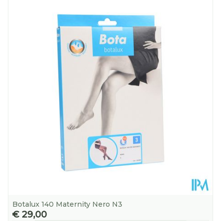
Lengte
211 mm
Diepte
46 mm
Kamertemperatuur (15°C -
Behoud
25°C)
Botalux 140 Maternity Nero N3
€ 29,00