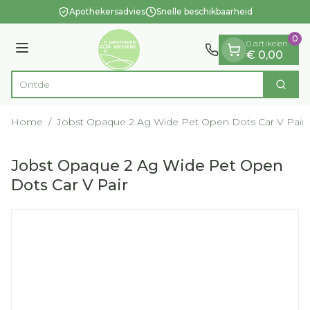
Dia 1 van 1
Ga naar de inhoud
Apothekersadvies
Snelle beschikbaarheid
0
0 artikelen
Menu
€ 0,00
Zoek
Product, merk, categorie...
Home
/
Jobst Opaque 2 Ag Wide Pet Open Dots Car V Pair
Jobst Opaque 2 Ag Wide Pet Open
Dots Car V Pair