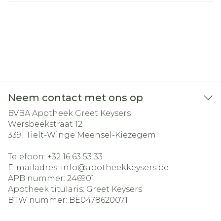
Neem contact met ons op
BVBA Apotheek Greet Keysers
Wersbeekstraat 12
3391
Tielt-Winge Meensel-Kiezegem
Telefoon:
+32 16 63 53 33
E-mailadres:
info@
apotheekkeysers.be
APB nummer:
246901
Apotheek titularis:
Greet Keysers
BTW nummer:
BE0478620071