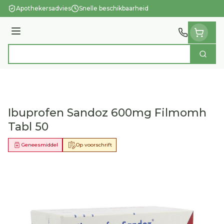
Ga naar de inhoud
Apothekersadvies
Snelle beschikbaarheid
Menu
Zoek
Product, merk, categorie...
Ibuprofen Sandoz 600mg Filmomh
Tabl 50
Geneesmiddel
Op voorschrift