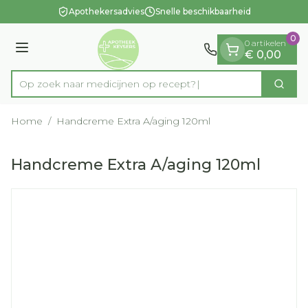
Dia 1 van 1
Ga naar de inhoud
Apothekersadvies
Snelle beschikbaarheid
0
0 artikelen
Menu
€ 0,00
Op zoek naar medicijnen op recept?
Zoek
Product, merk, categorie...
Home
/
Handcreme Extra A/aging 120ml
Handcreme Extra A/aging 120ml