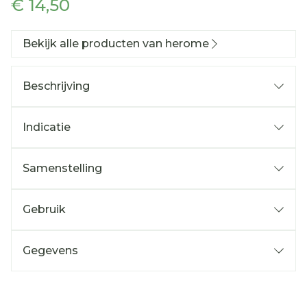
€ 14,50
Bekijk alle producten van herome
Beschrijving
Indicatie
Samenstelling
Gebruik
Bevat SPF15.
Gegevens
Met UV-A en UV-B filter.
CNK
4549606
Geschikt voor de rijpere, veeleisende huid.
Activeert de celvernieuwing.