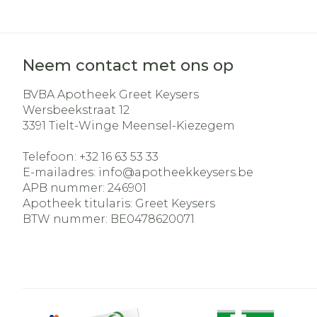
Neem contact met ons op
BVBA Apotheek Greet Keysers
Wersbeekstraat 12
3391
Tielt-Winge Meensel-Kiezegem
Telefoon:
+32 16 63 53 33
E-mailadres:
info@
apotheekkeysers.be
APB nummer:
246901
Apotheek titularis:
Greet Keysers
BTW nummer:
BE0478620071