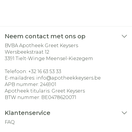
Neem contact met ons op
BVBA Apotheek Greet Keysers
Wersbeekstraat 12
3391
Tielt-Winge Meensel-Kiezegem
Telefoon:
+32 16 63 53 33
E-mailadres:
info@
apotheekkeysers.be
APB nummer:
246901
Apotheek titularis:
Greet Keysers
BTW nummer:
BE0478620071
Klantenservice
FAQ