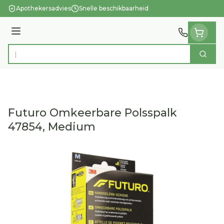
Ga naar de inhoud
Apothekersadvies
Snelle beschikbaarheid
Menu
Zoek
Product, merk, categorie...
Futuro Omkeerbare Polsspalk
47854, Medium