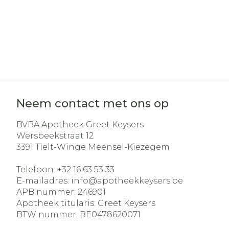
Neem contact met ons op
BVBA Apotheek Greet Keysers
Wersbeekstraat 12
3391
Tielt-Winge Meensel-Kiezegem
Telefoon:
+32 16 63 53 33
E-mailadres:
info@
apotheekkeysers.be
APB nummer:
246901
Apotheek titularis:
Greet Keysers
BTW nummer:
BE0478620071