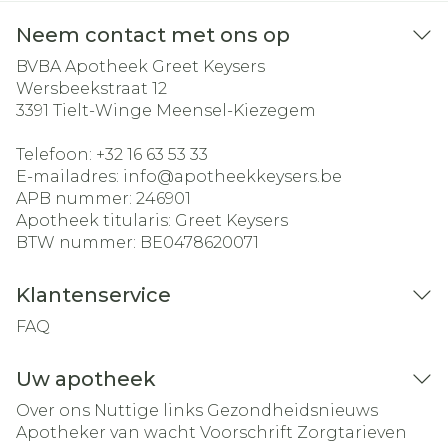
Neem contact met ons op
BVBA Apotheek Greet Keysers
Wersbeekstraat 12
3391
Tielt-Winge Meensel-Kiezegem
Telefoon:
+32 16 63 53 33
E-mailadres:
info@
apotheekkeysers.be
APB nummer:
246901
Apotheek titularis:
Greet Keysers
BTW nummer:
BE0478620071
Klantenservice
FAQ
Uw apotheek
Over ons
Nuttige links
Gezondheidsnieuws
Apotheker van wacht
Voorschrift
Zorgtarieven