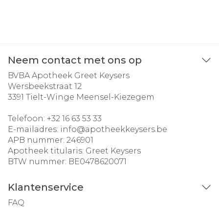
Neem contact met ons op
BVBA Apotheek Greet Keysers
Wersbeekstraat 12
3391
Tielt-Winge Meensel-Kiezegem
Telefoon:
+32 16 63 53 33
E-mailadres:
info@
apotheekkeysers.be
APB nummer:
246901
Apotheek titularis:
Greet Keysers
BTW nummer:
BE0478620071
Klantenservice
FAQ