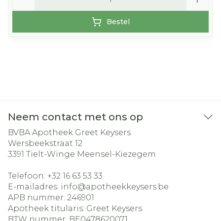
Bestel
Neem contact met ons op
BVBA Apotheek Greet Keysers
Wersbeekstraat 12
3391
Tielt-Winge Meensel-Kiezegem
Telefoon:
+32 16 63 53 33
E-mailadres:
info@
apotheekkeysers.be
APB nummer:
246901
Apotheek titularis:
Greet Keysers
BTW nummer:
BE0478620071