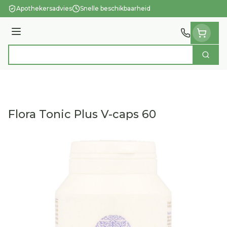
Ga naar de inhoud
Apothekersadvies
Snelle beschikbaarheid
Menu
Zoek
Product, merk, categorie...
Flora Tonic Plus V-caps 60