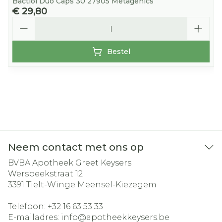
Bactiol Duo Caps 30 27905 Metagenics
€ 29,80
Aantal
Bestel
Neem contact met ons op
BVBA Apotheek Greet Keysers
Wersbeekstraat 12
3391
Tielt-Winge Meensel-Kiezegem
Telefoon:
+32 16 63 53 33
E-mailadres:
info@
apotheekkeysers.be