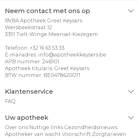
Neem contact met ons op
BVBA Apotheek Greet Keysers
Wersbeekstraat 12
3391
Tielt-Winge Meensel-Kiezegem
Telefoon:
+32 16 63 53 33
E-mailadres:
info@
apotheekkeysers.be
APB nummer:
246901
Apotheek titularis:
Greet Keysers
BTW nummer:
BE0478620071
Klantenservice
FAQ
Uw apotheek
Over ons
Nuttige links
Gezondheidsnieuws
Apotheker van wacht
Voorschrift
Zorgtarieven