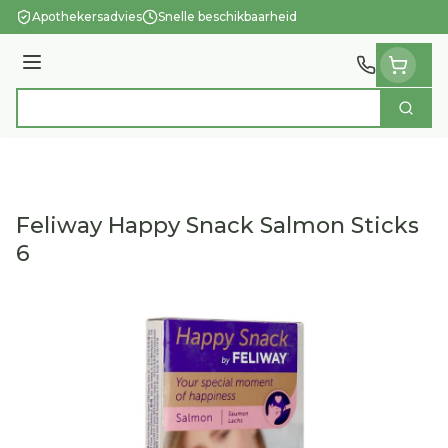
Ga naar de inhoud
Apothekersadvies
Snelle beschikbaarheid
Menu
Zoek
Product, merk, categorie...
Feliway Happy Snack Salmon Sticks
6