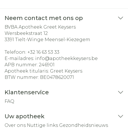
Neem contact met ons op
BVBA Apotheek Greet Keysers
Wersbeekstraat 12
3391
Tielt-Winge Meensel-Kiezegem
Telefoon:
+32 16 63 53 33
E-mailadres:
info@
apotheekkeysers.be
APB nummer:
246901
Apotheek titularis:
Greet Keysers
BTW nummer:
BE0478620071
Klantenservice
FAQ
Uw apotheek
Over ons
Nuttige links
Gezondheidsnieuws