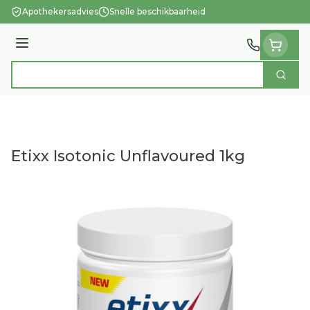
Ga naar de inhoud
Apothekersadvies
Snelle beschikbaarheid
Menu
Zoek
Product, merk, categorie...
Etixx Isotonic Unflavoured 1kg