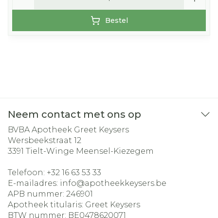
Bestel
Neem contact met ons op
BVBA Apotheek Greet Keysers
Wersbeekstraat 12
3391
Tielt-Winge Meensel-Kiezegem
Telefoon:
+32 16 63 53 33
E-mailadres:
info@
apotheekkeysers.be
APB nummer:
246901
Apotheek titularis:
Greet Keysers
BTW nummer:
BE0478620071