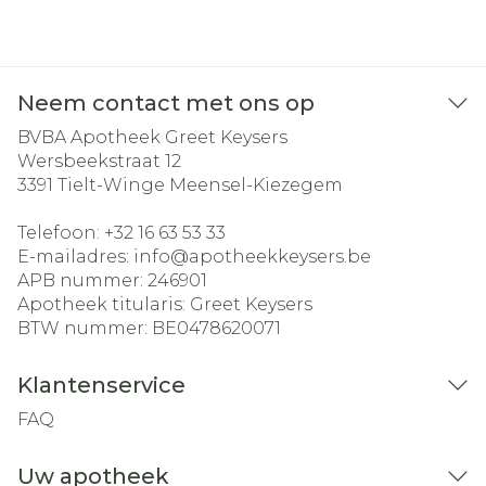
Neem contact met ons op
BVBA Apotheek Greet Keysers
Wersbeekstraat 12
3391
Tielt-Winge Meensel-Kiezegem
Telefoon:
+32 16 63 53 33
E-mailadres:
info@
apotheekkeysers.be
APB nummer:
246901
Apotheek titularis:
Greet Keysers
BTW nummer:
BE0478620071
Klantenservice
FAQ
Uw apotheek