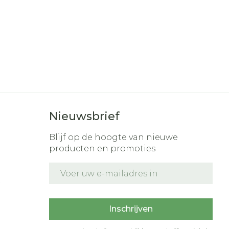
r
erende
Parfums en
geurproducten
Nieuwsbrief
Blijf op de hoogte van nieuwe
producten en promoties
E-mail adres
CBD
t
Inschrijven