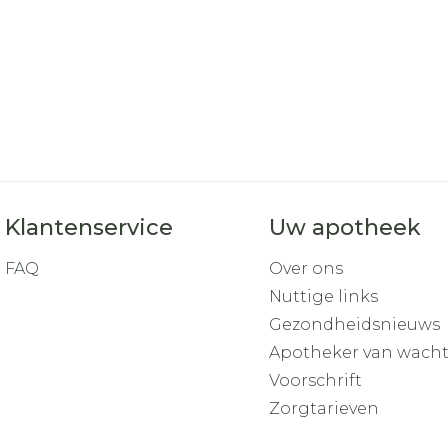
Toon mee
orging
Supplementen
Insectenw
middelen
n
Mondmaskers
rnissen
d -
huid
uid
Klantenservice
Uw apotheek
FAQ
Over ons
Nuttige links
Gezondheidsnieuws
Zelfbruiner
Scheren
Apotheker van wach
Voorschrift
Zorgtarieven