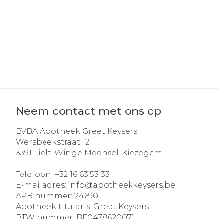
Haar
Gezichtsverz
Pillendozen e
Pigmentstoo
accessoires
Gevoelige hui
geïrriteerde 
Gemengde h
Doffe huid
Neem contact met ons op
Toon meer
BVBA Apotheek Greet Keysers
Wersbeekstraat 12
3391
Tielt-Winge Meensel-Kiezegem
Snurken
Telefoon:
+32 16 63 53 33
E-mailadres:
info@
apotheekkeysers.be
APB nummer:
246901
Apotheek titularis:
Greet Keysers
BTW nummer:
BE0478620071