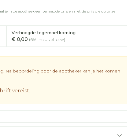
rapie
vogels
Wondzorg
Toon meer
l je in de apotheek een verlaagde prijs en niet de prijs die op onze
Diagnosetesten en
meetapparatuur
Oren
Mond en keel
 stress
Vlooien en teken
Verhoogde tegemoetkoming
Alcoholtest
ing
Oordopjes
Zuigtabletten
€ 0,00
(6% inclusief btw)
 therapie -
Bloeddrukmeter
els
d
 en -
Oorreiniging
Spray - oplossing
Mond, muil of snavel
Cholesteroltest
el
ozen
Oordruppels
Hartslagmeter
en
dig. Na beoordeling door de apotheker kan je het komen
elen
Toon meer
r
r
rift vereist.
cherming
Hygiëne
Ergonomie
nning en -
Aambeien
es
Bad en douche
Ademhaling en zuurstof
tje
Badkamer