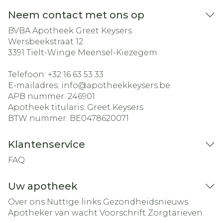
Neem contact met ons op
BVBA Apotheek Greet Keysers
Wersbeekstraat 12
3391
Tielt-Winge Meensel-Kiezegem
Telefoon:
+32 16 63 53 33
E-mailadres:
info@
apotheekkeysers.be
APB nummer:
246901
Apotheek titularis:
Greet Keysers
BTW nummer:
BE0478620071
Klantenservice
FAQ
Uw apotheek
Over ons
Nuttige links
Gezondheidsnieuws
Apotheker van wacht
Voorschrift
Zorgtarieven