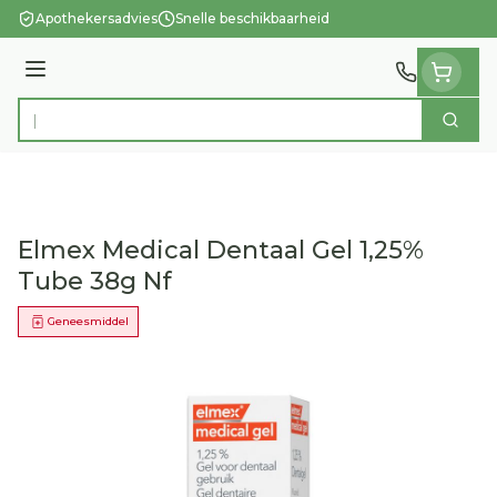
Ga naar de inhoud
Apothekersadvies
Snelle beschikbaarheid
Menu
Zoek
Product, merk, categorie...
Elmex Medical Dentaal Gel 1,25%
Tube 38g Nf
Geneesmiddel