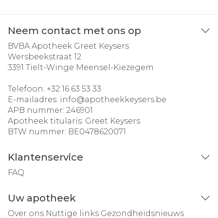
Neem contact met ons op
BVBA Apotheek Greet Keysers
Wersbeekstraat 12
3391
Tielt-Winge Meensel-Kiezegem
Telefoon:
+32 16 63 53 33
E-mailadres:
info@
apotheekkeysers.be
APB nummer:
246901
Apotheek titularis:
Greet Keysers
BTW nummer:
BE0478620071
Klantenservice
FAQ
Uw apotheek
Over ons
Nuttige links
Gezondheidsnieuws