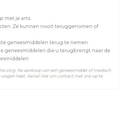
ve tablet) bij het slapengaan.
 te zijn na 1 week, mag de dosis verhoogd
 met je arts.
a een wekelijkse trapsgewijze dosisaanpassing.
cten. Ze kunnen nooit teruggenomen of
kte geneesmiddelen terug te nemen.
lle geneesmiddelen die u terugbrengt naar de
eesmiddelen.
che zorg. Na aankoop van een geneesmiddel of medisch
t
vragen hebt. Aarzel niet om contact met ons op te
C - 25°C)