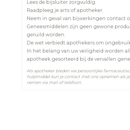
Lees de bijsluiter zorgvuldig.
Aanbevolen aanvangsdosis: 0,1 mg (een hal
Raadpleeg je arts of apotheker.
Als deze dosis onvoldoende effectief blijkt
Lengte
45 mm
Neem in geval van bijwerkingen contact op
worden tot 0,2 mg en daarna tot 0,4 mg vi
Geneesmiddelen zijn geen gewone produ
Diepte
78 mm
geruild worden.
Buiten de maaltijden in te nemen
De wet verbiedt apothekers om ongebrui
Hoeveelheid
100
In het belang van uw veiligheid worden a
Verpakking
apotheek gesorteerd bij de vervallen gen
Actieve
Als apotheker bieden we persoonlijke farmaceutis
desmopressine acetaa
Ingrediënten
hulpmiddel kun je contact met ons opnemen als je 
nemen via mail of telefoon.
Behoud
Kamertemperatuur (15°