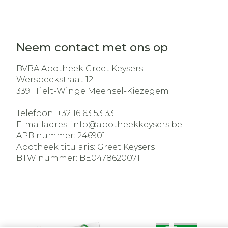
Neem contact met ons op
BVBA Apotheek Greet Keysers
Wersbeekstraat 12
3391
Tielt-Winge Meensel-Kiezegem
Telefoon:
+32 16 63 53 33
E-mailadres:
info@
apotheekkeysers.be
APB nummer:
246901
Apotheek titularis:
Greet Keysers
BTW nummer:
BE0478620071